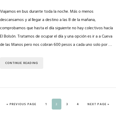
Viajamos en bus durante toda la noche. Más o menos
descansamos y al llegar a destino a las 8 de la mañana,
comprobamos que hasta el día siguiente no hay colectivos hacía
El Bolsón. Tratamos de ocupar el día y una opción es ir a a Cueva
de las Manos pero nos cobran 600 pesos a cada uno solo por …
CONTINUE READING
GO TO
PAGE
PAGE
PAGE
PAGE
GO TO
«
PREVIOUS PAGE
1
2
3
4
NEXT PAGE »