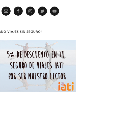
Primary
Sidebar
¡NO VIAJES SIN SEGURO!