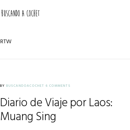
Skip
Skip
Skip
to
to
to
MENU
primary
main
primary
navigation
content
sidebar
RTW
BY
BUSCANDOACOCHET
6 COMMENTS
Diario de Viaje por Laos:
Muang Sing