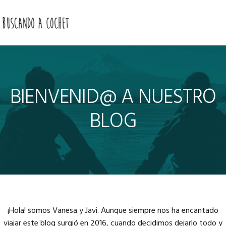
Skip
Skip
to
to
MENU
primary
main
navigation
content
BIENVENID@ A NUESTRO
BLOG
Main
Content
¡Hola! somos Vanesa y Javi. Aunque siempre nos ha encantado
viajar este blog surgió en 2016, cuando decidimos dejarlo todo y