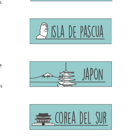
s
!
os