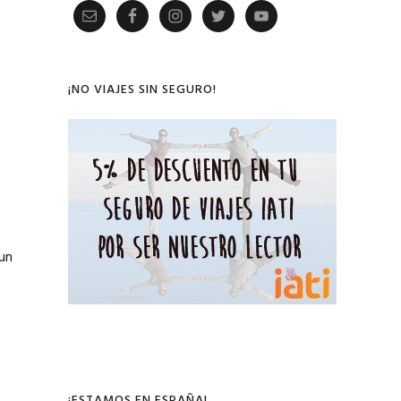
Primary
Sidebar
¡NO VIAJES SIN SEGURO!
un
¡ESTAMOS EN ESPAÑA!