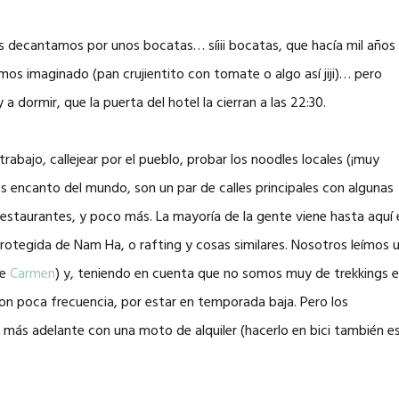
s decantamos por unos bocatas… síiii bocatas, que hacía mil años
s imaginado (pan crujientito con tomate o algo así jiji)… pero
dormir, que la puerta del hotel la cierran a las 22:30.
abajo, callejear por el pueblo, probar los noodles locales (¡muy
s encanto del mundo, son un par de calles principales con algunas
 restaurantes, y poco más. La mayoría de la gente viene hasta aquí 
 Protegida de Nam Ha, o rafting y cosas similares. Nosotros leímos 
de
Carmen
) y, teniendo en cuenta que no somos muy de trekkings 
con poca frecuencia, por estar en temporada baja. Pero los
 más adelante con una moto de alquiler (hacerlo en bici también e