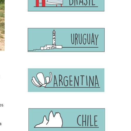
l
os
a