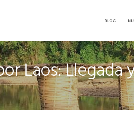
BLOG
NU
 por Laos: Llegad