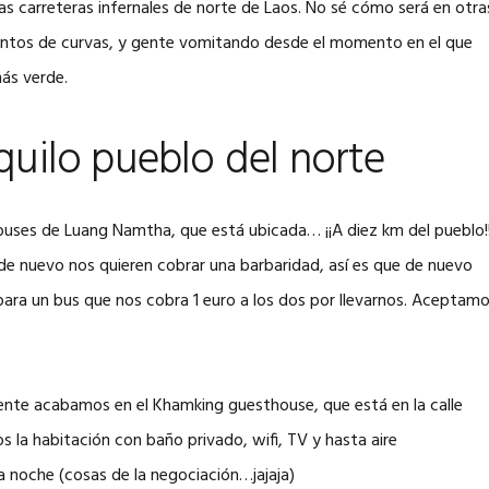
 las carreteras infernales de norte de Laos. No sé cómo será en otra
 cientos de curvas, y gente vomitando desde el momento en el que
más verde.
uilo pueblo del norte
buses de Luang Namtha, que está ubicada… ¡¡A diez km del pueblo!!
 de nuevo nos quieren cobrar una barbaridad, así es que de nuevo
 para un bus que nos cobra 1 euro a los dos por llevarnos. Aceptam
lmente acabamos en el Khamking guesthouse, que está en la calle
os la habitación con baño privado, wifi, TV y hasta aire
 noche (cosas de la negociación…jajaja)