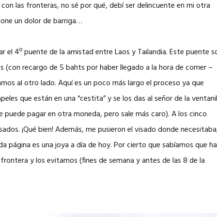
con las fronteras, no sé por qué, debí ser delincuente en mi otra
pone un dolor de barriga…
uzar el 4º puente de la amistad entre Laos y Tailandia. Este puente s
es (con recargo de 5 bahts por haber llegado a la hora de comer –
zamos al otro lado. Aquí es un poco más largo el proceso ya que
peles que están en una “cestita” y se los das al señor de la ventanil
se puede pagar en otra moneda, pero sale más caro). A los cinco
sados. ¡Qué bien! Además, me pusieron el visado donde necesitaba
a página es una joya a día de hoy. Por cierto que sabíamos que h
 frontera y los evitamos (fines de semana y antes de las 8 de la