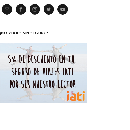
Primary
Sidebar
¡NO VIAJES SIN SEGURO!