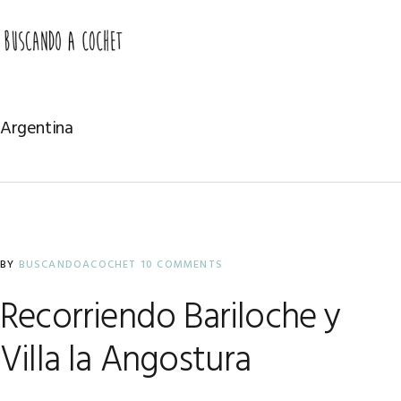
Skip
Skip
Skip
to
to
to
MENU
primary
main
primary
navigation
content
sidebar
Argentina
BY
BUSCANDOACOCHET
10 COMMENTS
Recorriendo Bariloche y
Villa la Angostura