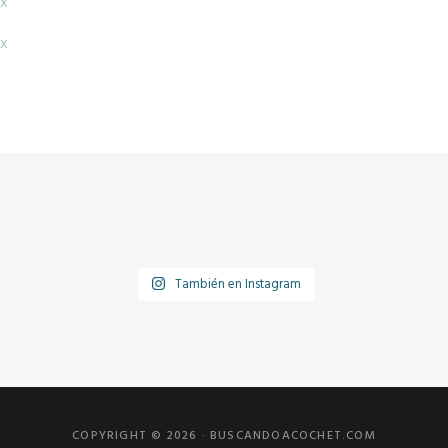
x
x
También en Instagram
COPYRIGHT © 2026 ·
BUSCANDOACOCHET.COM