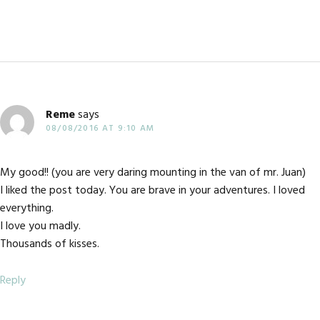
Reme
says
08/08/2016 AT 9:10 AM
My good!! (you are very daring mounting in the van of mr. Juan)
I liked the post today. You are brave in your adventures. I loved
everything.
I love you madly.
Thousands of kisses.
Reply