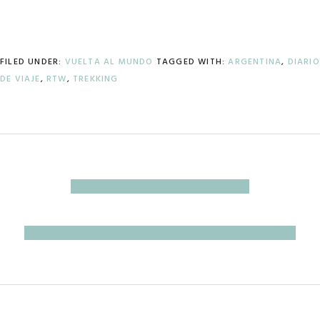
FILED UNDER:
VUELTA AL MUNDO
TAGGED WITH:
ARGENTINA
,
DIARIO
DE VIAJE
,
RTW
,
TREKKING
PREVIOUS
« CON USTEDES… ¡EL PERITO MORENO!
POST:
NEXT
RUMBO AL NORTE: UNOS DÍAS POR ESQUEL Y EL BOLSÓN »
POST: