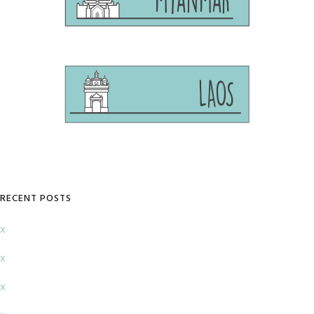
RECENT POSTS
x
x
x