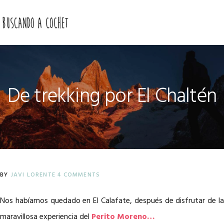
Skip
Skip
Skip
to
to
to
MENU
primary
main
primary
navigation
content
sidebar
De trekking por El Chaltén
BY
JAVI LORENTE
4 COMMENTS
Nos habíamos quedado en El Calafate, después de disfrutar de la
maravillosa experiencia del
Perito Moreno…