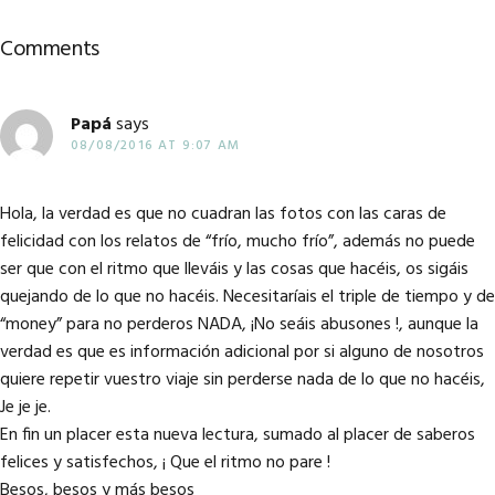
Reader
Comments
Interactions
Papá
says
08/08/2016 AT 9:07 AM
Hola, la verdad es que no cuadran las fotos con las caras de
felicidad con los relatos de “frío, mucho frío”, además no puede
ser que con el ritmo que lleváis y las cosas que hacéis, os sigáis
quejando de lo que no hacéis. Necesitaríais el triple de tiempo y de
“money” para no perderos NADA, ¡No seáis abusones !, aunque la
verdad es que es información adicional por si alguno de nosotros
quiere repetir vuestro viaje sin perderse nada de lo que no hacéis,
Je je je.
En fin un placer esta nueva lectura, sumado al placer de saberos
felices y satisfechos, ¡ Que el ritmo no pare !
Besos, besos y más besos