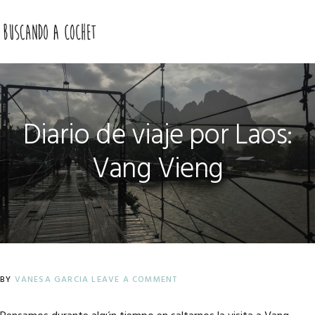
Skip
Skip
Skip
to
to
to
MENU
primary
main
primary
navigation
content
sidebar
Diario de viaje por Laos:
Vang Vieng
BY
VANESA GARCIA
LEAVE A COMMENT