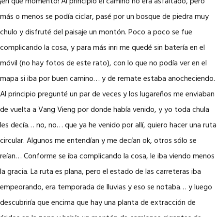
¡en qué momento! Al principio el camino no era asfaltado, pero
más o menos se podía ciclar, pasé por un bosque de piedra muy
chulo y disfruté del paisaje un montón. Poco a poco se fue
complicando la cosa, y para más inri me quedé sin batería en el
móvil (no hay fotos de este rato), con lo que no podía ver en el
mapa si iba por buen camino… y de remate estaba anocheciendo.
Al principio pregunté un par de veces y los lugareños me enviaban
de vuelta a Vang Vieng por donde había venido, y yo toda chula
les decía… no, no… que ya he venido por allí, quiero hacer una ruta
circular. Algunos me entendían y me decían ok, otros sólo se
reían… Conforme se iba complicando la cosa, le iba viendo menos
la gracia. La ruta es plana, pero el estado de las carreteras iba
empeorando, era temporada de lluvias y eso se notaba… y luego
descubriría que encima que hay una planta de extracción de