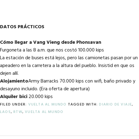
DATOS PRÁCTICOS
Cómo llegar a Vang Vieng desde Phonsavan
Furgoneta a las 8 a.m. que nos costó 100.000 kips
La estación de buses está lejos, pero las camionetas pasan por un
apeadero en la carretera a la altura del pueblo. Insistid en que os
dejen allí.
Alojamiento
Army Barracks 70.000 kips con wifi, baño privado y
desayuno incluido. (Era oferta de apertura)
Alquiler bici
20.000 kips
FILED UNDER:
VUELTA AL MUNDO
TAGGED WITH:
DIARIO DE VIAJE
,
LAOS
,
RTW
,
VUELTA AL MUNDO