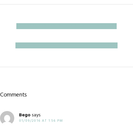
PREVIOUS
« RECORRIENDO BARILOCHE Y VILLA LA ANGOSTURA
POST:
NEXT
¡POR FIN VISITAMOS LA ISLA DE PASCUA! (PARTE 1) »
POST:
Reader
Comments
Interactions
Bego
says
01/09/2016 AT 1:56 PM