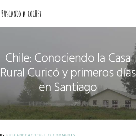
Skip
Skip
Skip
to
to
to
MENU
primary
main
primary
navigation
content
sidebar
Chile: Conociendo la Casa
Rural Curicó y primeros días
en Santiago
BY
BUSCANDOACOCHET
13 COMMENTS