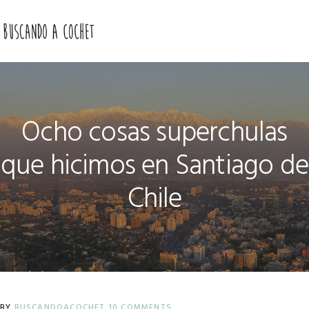
Skip
Skip
Skip
to
to
to
MENU
primary
main
primary
navigation
content
sidebar
Ocho cosas superchulas
que hicimos en Santiago de
Chile
BY
BUSCANDOACOCHET
10 COMMENTS