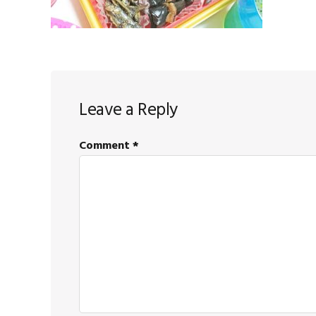
Reader
Leave a Reply
Interactions
Comment
*