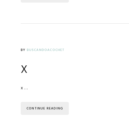
BY
BUSCANDOACOCHET
x
x …
CONTINUE READING