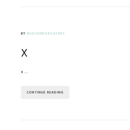
BY
BUSCANDOACOCHET
x
x …
CONTINUE READING