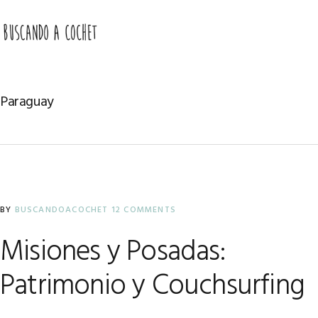
Skip
Skip
Skip
to
to
to
MENU
primary
main
primary
navigation
content
sidebar
Paraguay
BY
BUSCANDOACOCHET
12 COMMENTS
Misiones y Posadas:
Patrimonio y Couchsurfing