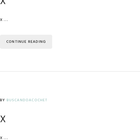
x
x …
CONTINUE READING
BY
BUSCANDOACOCHET
x
x …