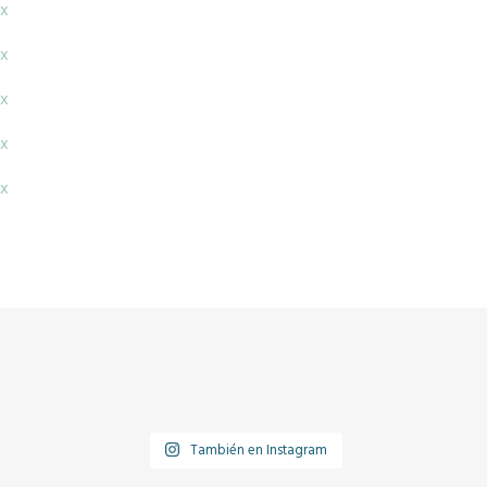
x
x
x
x
x
También en Instagram