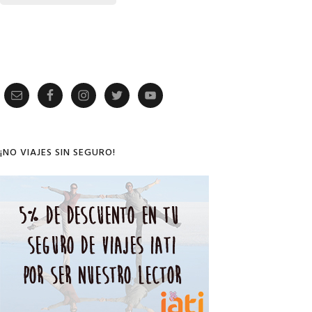
Primary
Sidebar
¡NO VIAJES SIN SEGURO!