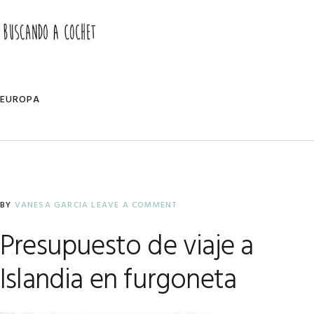
Skip
Skip
Skip
to
to
to
MENU
primary
main
primary
navigation
content
sidebar
EUROPA
BY
VANESA GARCIA
LEAVE A COMMENT
Presupuesto de viaje a
Islandia en furgoneta