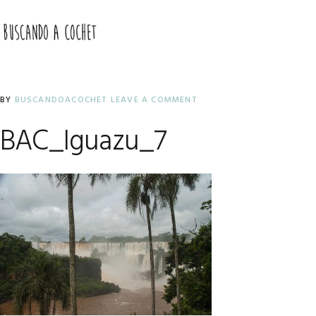
Skip
Skip
Skip
to
to
to
MENU
primary
main
primary
navigation
content
sidebar
BY
BUSCANDOACOCHET
LEAVE A COMMENT
BAC_Iguazu_7