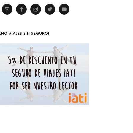
Primary
Sidebar
¡NO VIAJES SIN SEGURO!