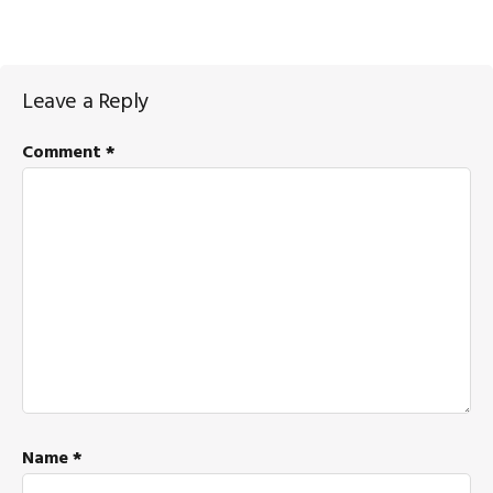
Reader
Leave a Reply
Interactions
Comment
*
Name
*