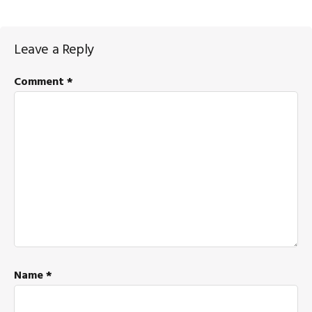
Reader
Leave a Reply
Interactions
Comment
*
Name
*