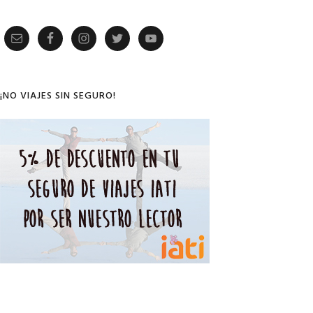
Primary
Sidebar
¡NO VIAJES SIN SEGURO!