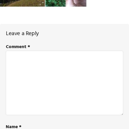
Reader
Leave a Reply
Interactions
Comment
*
Name
*