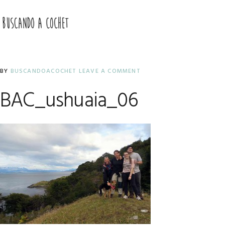
Skip
Skip
Skip
to
to
to
MENU
primary
main
primary
navigation
content
sidebar
BY
BUSCANDOACOCHET
LEAVE A COMMENT
BAC_ushuaia_06