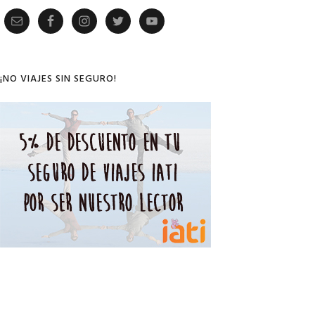
Primary
Sidebar
¡NO VIAJES SIN SEGURO!