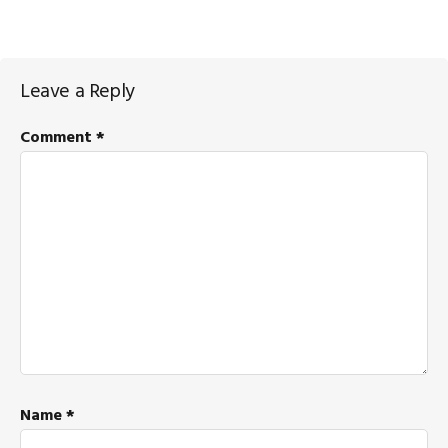
Reader
Leave a Reply
Interactions
Comment
*
Name
*