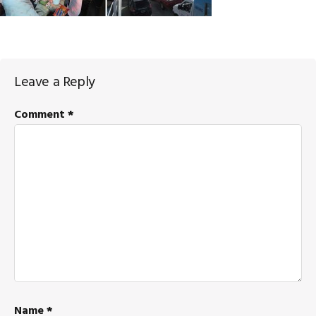
Reader
Leave a Reply
Interactions
Comment
*
Name
*