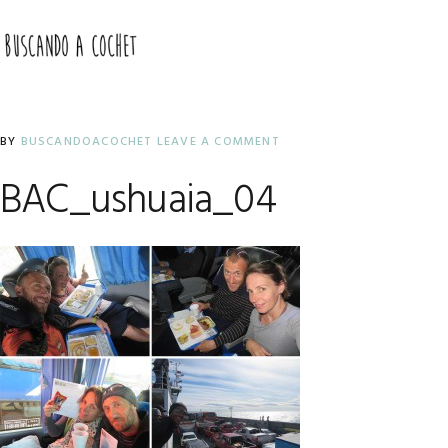
Skip
Skip
Skip
to
to
to
MENU
primary
main
primary
navigation
content
sidebar
BY
BUSCANDOACOCHET
LEAVE A COMMENT
BAC_ushuaia_04