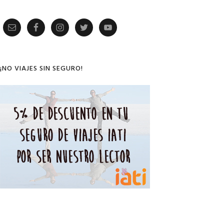
Primary
Sidebar
¡NO VIAJES SIN SEGURO!