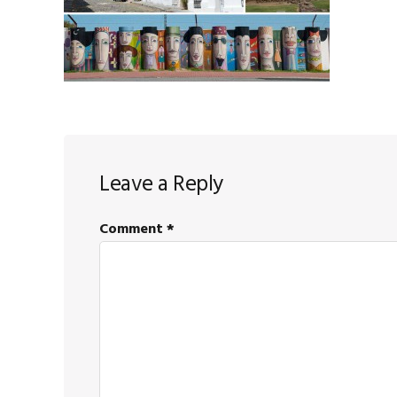
Reader
Leave a Reply
Interactions
Comment
*