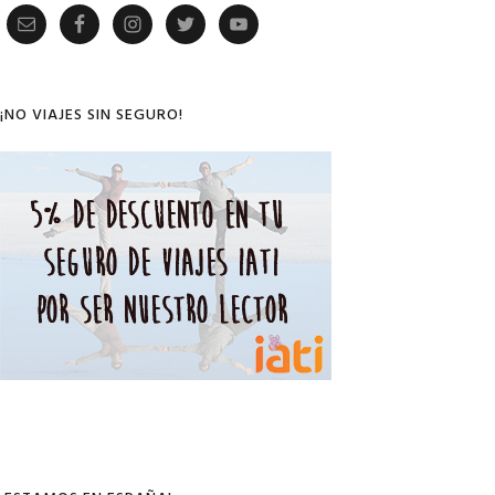
Primary
Sidebar
¡NO VIAJES SIN SEGURO!