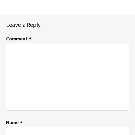
Reader
Leave a Reply
Interactions
Comment
*
Name
*