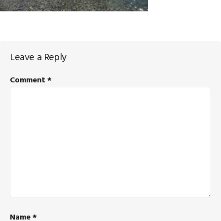
Reader
Leave a Reply
Interactions
Comment
*
Name
*