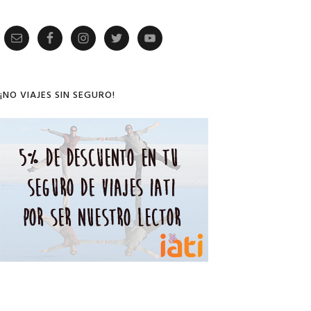
Primary
Sidebar
¡NO VIAJES SIN SEGURO!