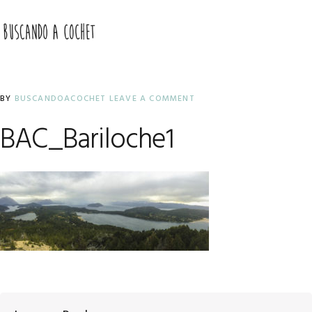
Skip
Skip
Skip
to
to
to
MENU
primary
main
primary
navigation
content
sidebar
BY
BUSCANDOACOCHET
LEAVE A COMMENT
BAC_Bariloche1
Reader