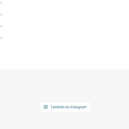
x
x
x
x
También en Instagram