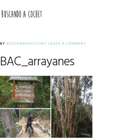
Skip
Skip
Skip
to
to
to
MENU
primary
main
primary
navigation
content
sidebar
BY
BUSCANDOACOCHET
LEAVE A COMMENT
BAC_arrayanes