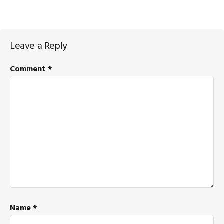
Reader
Leave a Reply
Interactions
Comment
*
Name
*