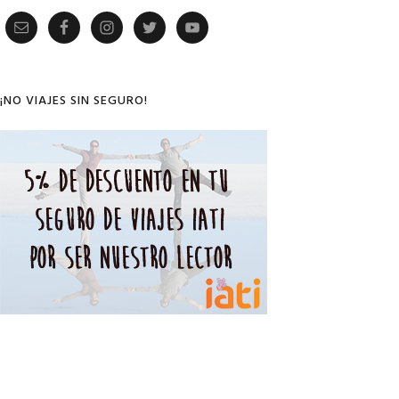
Primary
Sidebar
¡NO VIAJES SIN SEGURO!