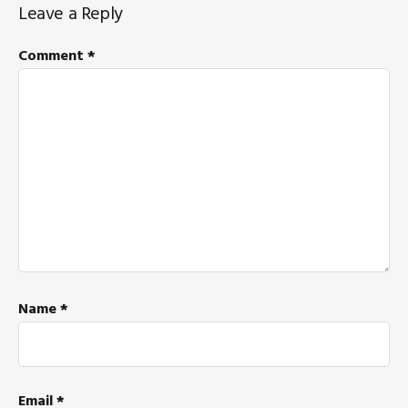
Reader
Leave a Reply
Interactions
Comment
*
Name
*
Email
*