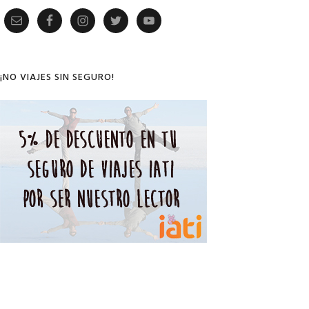
Primary
Sidebar
¡NO VIAJES SIN SEGURO!