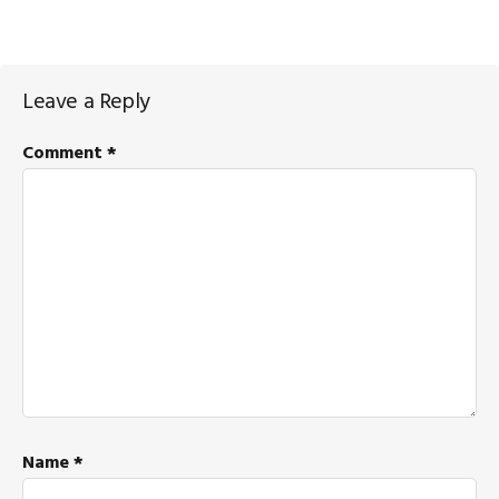
Reader
Leave a Reply
Interactions
Comment
*
Name
*