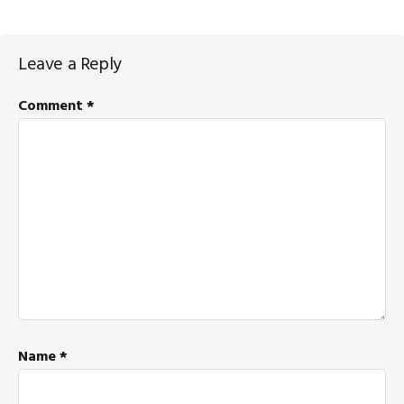
Reader
Leave a Reply
Interactions
Comment
*
Name
*