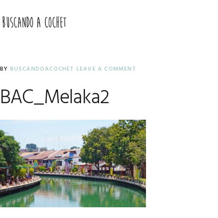
Skip
Skip
Skip
to
to
to
MENU
primary
main
primary
navigation
content
sidebar
BY
BUSCANDOACOCHET
LEAVE A COMMENT
BAC_Melaka2