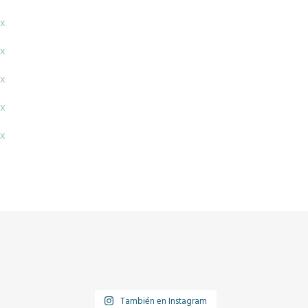
x
x
x
x
x
También en Instagram