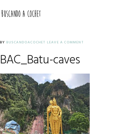
Skip
Skip
Skip
to
to
to
MENU
primary
main
primary
navigation
content
sidebar
BY
BUSCANDOACOCHET
LEAVE A COMMENT
BAC_Batu-caves