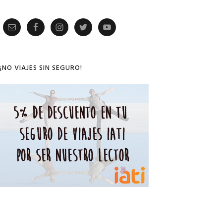
Primary
Sidebar
¡NO VIAJES SIN SEGURO!