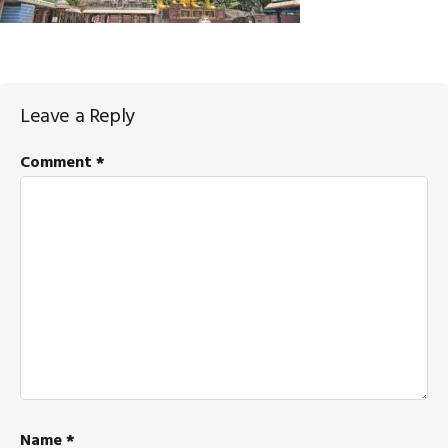
Reader
Leave a Reply
Interactions
Comment
*
Name
*