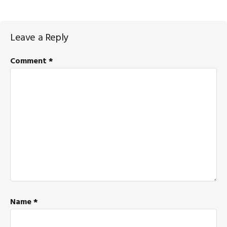
Reader
Leave a Reply
Interactions
Comment
*
Name
*