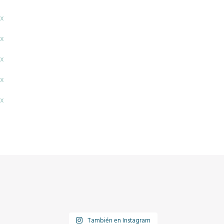
x
x
x
x
x
También en Instagram