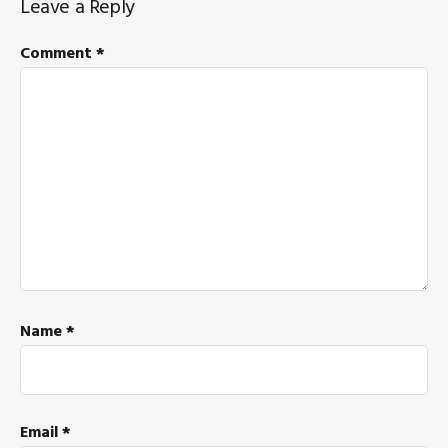
Leave a Reply
Interactions
Comment
*
Name
*
Email
*