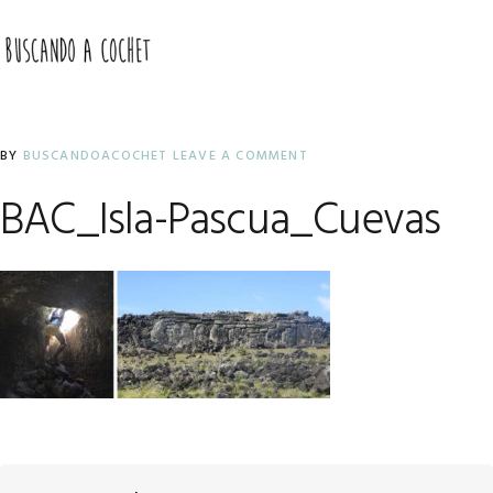
Skip
Skip
Skip
to
to
to
MENU
primary
main
primary
navigation
content
sidebar
BY
BUSCANDOACOCHET
LEAVE A COMMENT
BAC_Isla-Pascua_Cuevas
Reader