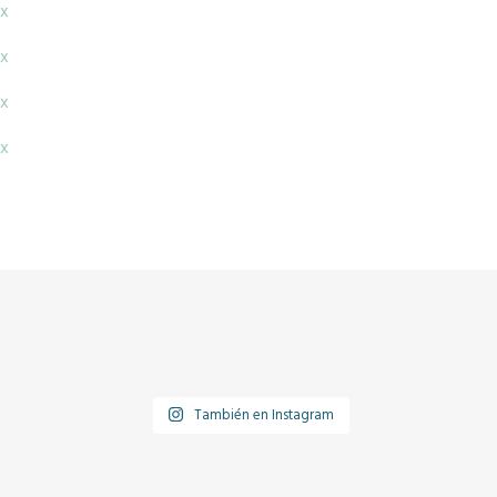
x
x
x
x
También en Instagram