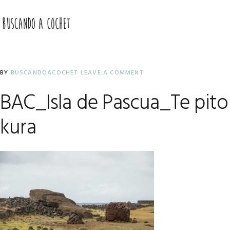
Skip
Skip
Skip
to
to
to
MENU
primary
main
primary
navigation
content
sidebar
BY
BUSCANDOACOCHET
LEAVE A COMMENT
BAC_Isla de Pascua_Te pito
kura