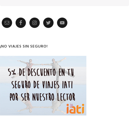
Primary
Sidebar
¡NO VIAJES SIN SEGURO!