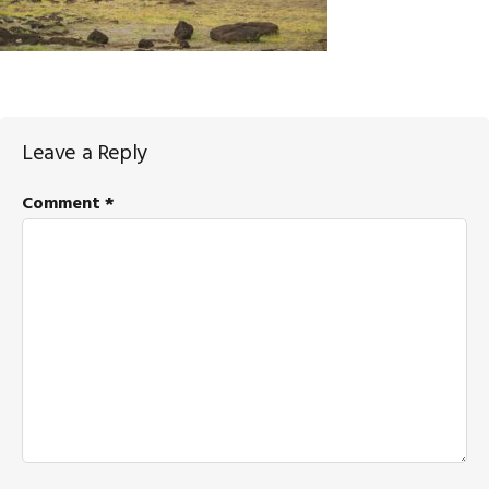
Reader
Leave a Reply
Interactions
Comment
*