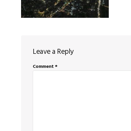
Reader
Leave a Reply
Interactions
Comment
*