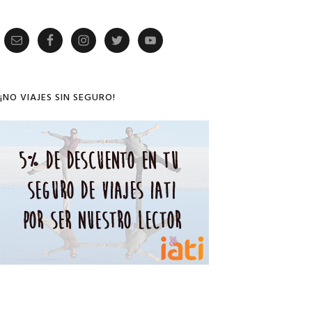
Primary
Sidebar
¡NO VIAJES SIN SEGURO!