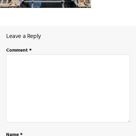
Reader
Leave a Reply
Interactions
Comment
*
Name
*