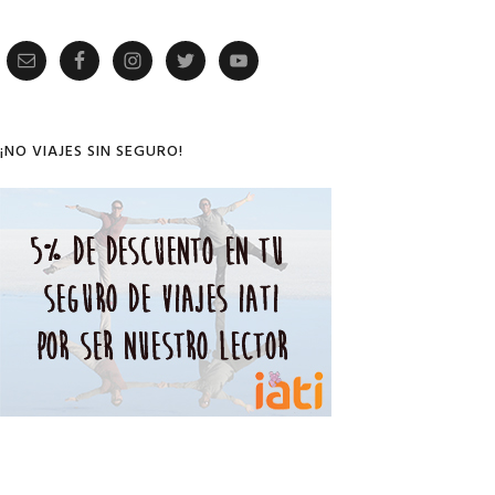
Primary
Sidebar
¡NO VIAJES SIN SEGURO!