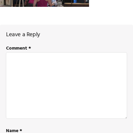
Reader
Leave a Reply
Interactions
Comment
*
Name
*