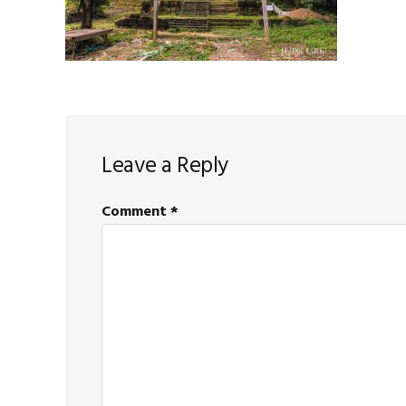
Reader
Leave a Reply
Interactions
Comment
*