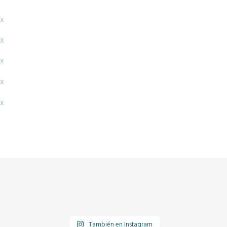
x
x
x
x
x
También en Instagram