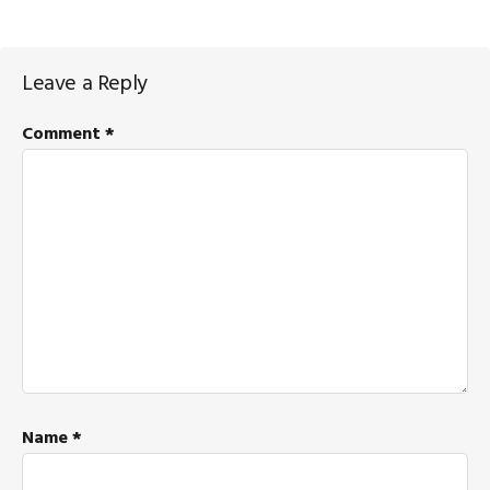
Reader
Leave a Reply
Interactions
Comment
*
Name
*