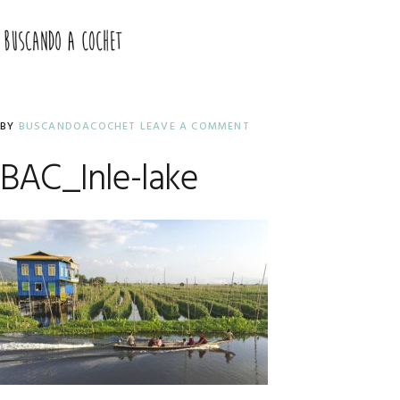
Skip
Skip
Skip
to
to
to
MENU
primary
main
primary
navigation
content
sidebar
BY
BUSCANDOACOCHET
LEAVE A COMMENT
BAC_Inle-lake