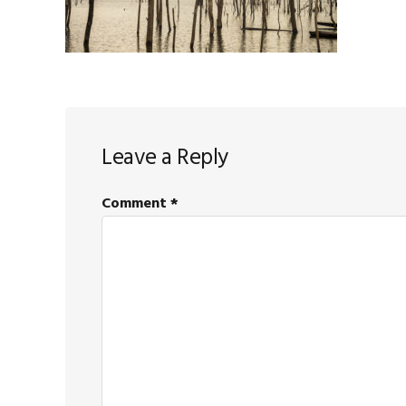
Reader
Leave a Reply
Interactions
Comment
*