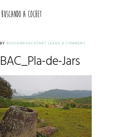
Skip
Skip
Skip
to
to
to
MENU
primary
main
primary
navigation
content
sidebar
BY
BUSCANDOACOCHET
LEAVE A COMMENT
BAC_Pla-de-Jars