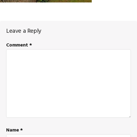
Reader
Leave a Reply
Interactions
Comment
*
Name
*