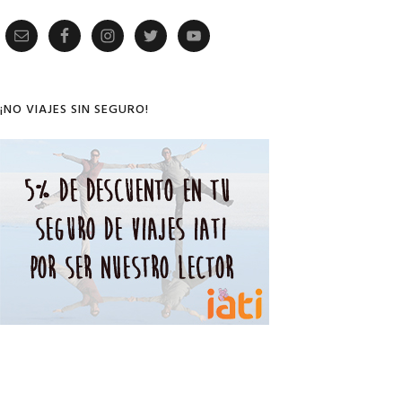
Primary
Sidebar
¡NO VIAJES SIN SEGURO!