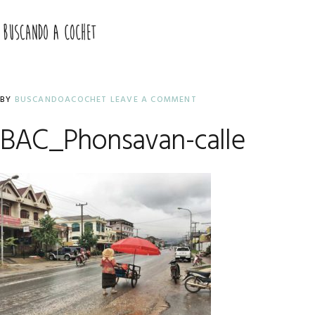
Skip
Skip
Skip
to
to
to
MENU
primary
main
primary
navigation
content
sidebar
BY
BUSCANDOACOCHET
LEAVE A COMMENT
BAC_Phonsavan-calle