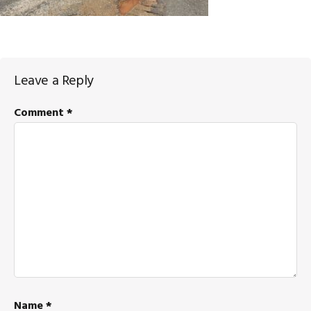
Reader
Leave a Reply
Interactions
Comment
*
Name
*