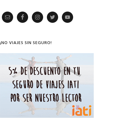
Primary
Sidebar
¡NO VIAJES SIN SEGURO!