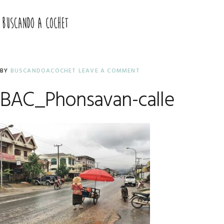
Skip
Skip
Skip
to
to
to
MENU
primary
main
primary
navigation
content
sidebar
BY
BUSCANDOACOCHET
LEAVE A COMMENT
BAC_Phonsavan-calle