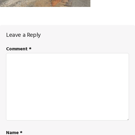
Reader
Leave a Reply
Interactions
Comment
*
Name
*