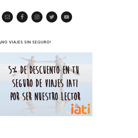
Primary
Sidebar
¡NO VIAJES SIN SEGURO!