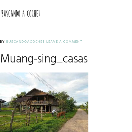
Skip
Skip
Skip
to
to
to
MENU
primary
main
primary
navigation
content
sidebar
BY
BUSCANDOACOCHET
LEAVE A COMMENT
Muang-sing_casas