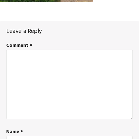
Reader
Leave a Reply
Interactions
Comment
*
Name
*