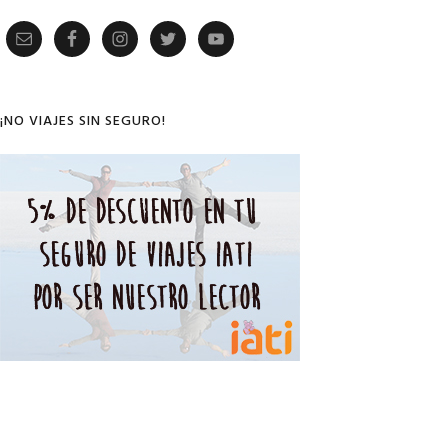
Primary
Sidebar
¡NO VIAJES SIN SEGURO!