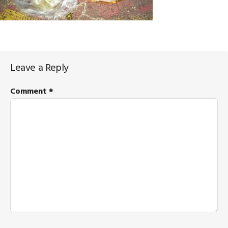
Reader
Leave a Reply
Interactions
Comment
*