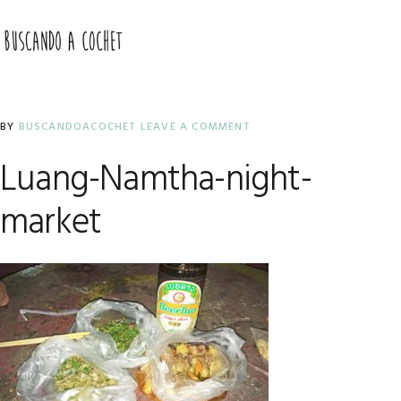
Skip
Skip
Skip
to
to
to
MENU
primary
main
primary
navigation
content
sidebar
BY
BUSCANDOACOCHET
LEAVE A COMMENT
Luang-Namtha-night-
market