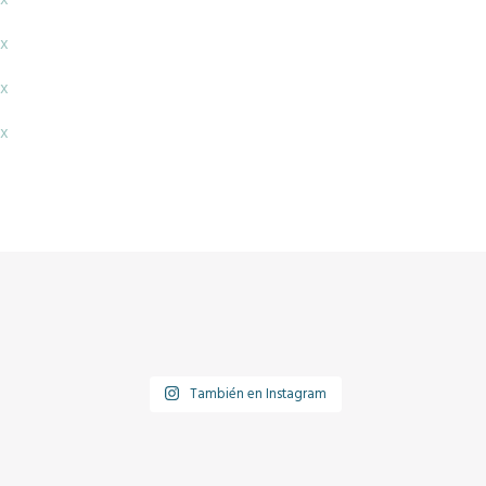
x
x
x
x
También en Instagram