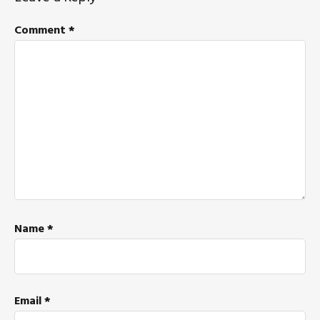
Interactions
Comment
*
Name
*
Email
*