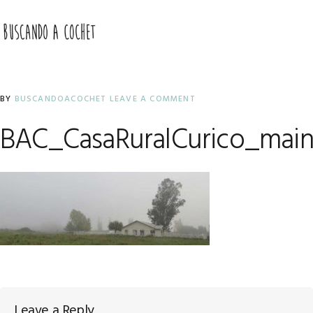
Skip
Skip
Skip
to
to
to
MENU
primary
main
primary
navigation
content
sidebar
BY
BUSCANDOACOCHET
LEAVE A COMMENT
BAC_CasaRuralCurico_mai
Reader
Leave a Reply