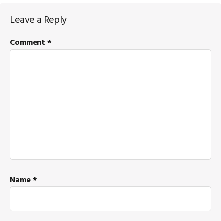
Reader
Leave a Reply
Interactions
Comment
*
Name
*