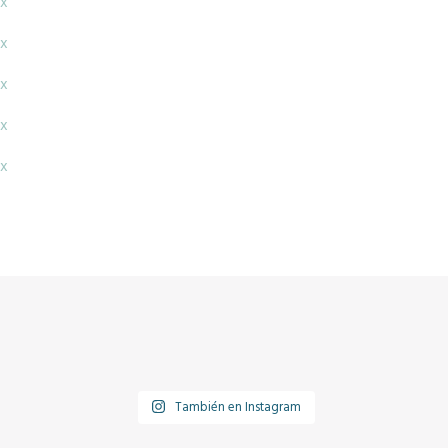
x
x
x
x
x
También en Instagram