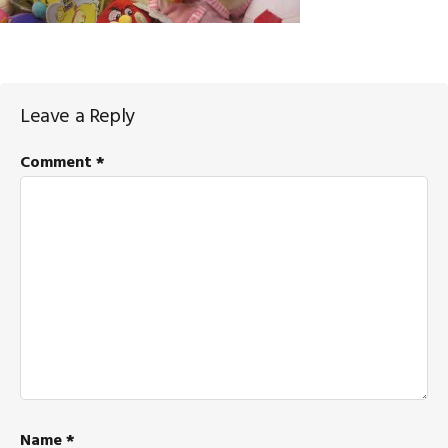
Reader
Leave a Reply
Interactions
Comment
*
Name
*