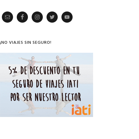
Primary
Sidebar
¡NO VIAJES SIN SEGURO!