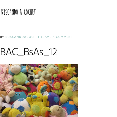
Skip
Skip
Skip
to
to
to
MENU
primary
main
primary
navigation
content
sidebar
BY
BUSCANDOACOCHET
LEAVE A COMMENT
BAC_BsAs_12