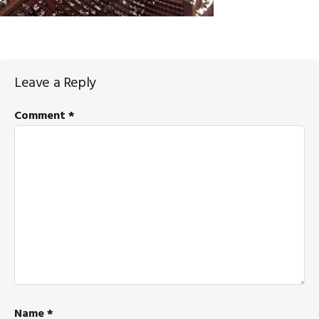
Reader
Leave a Reply
Interactions
Comment
*
Name
*