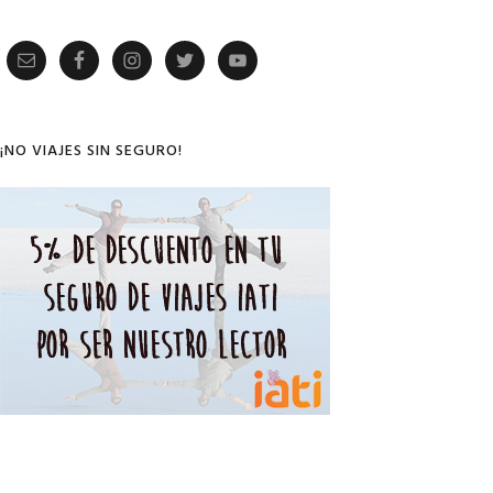
Primary
Sidebar
¡NO VIAJES SIN SEGURO!