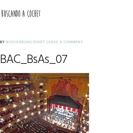
Skip
Skip
Skip
to
to
to
MENU
primary
main
primary
navigation
content
sidebar
BY
BUSCANDOACOCHET
LEAVE A COMMENT
BAC_BsAs_07