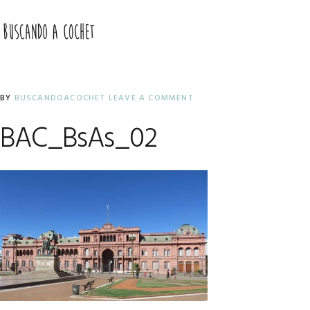
Skip
Skip
Skip
to
to
to
MENU
primary
main
primary
navigation
content
sidebar
BY
BUSCANDOACOCHET
LEAVE A COMMENT
BAC_BsAs_02