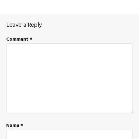
Reader
Leave a Reply
Interactions
Comment
*
Name
*