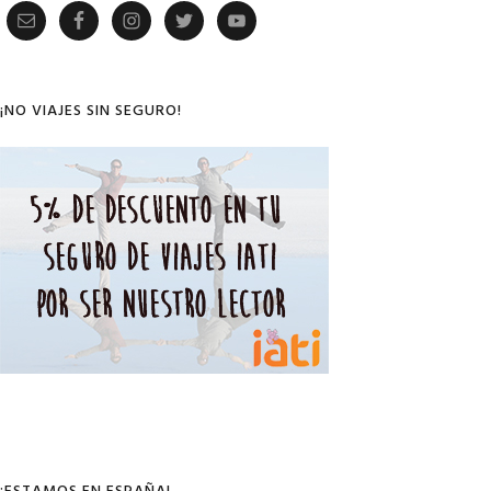
Primary
Sidebar
¡NO VIAJES SIN SEGURO!