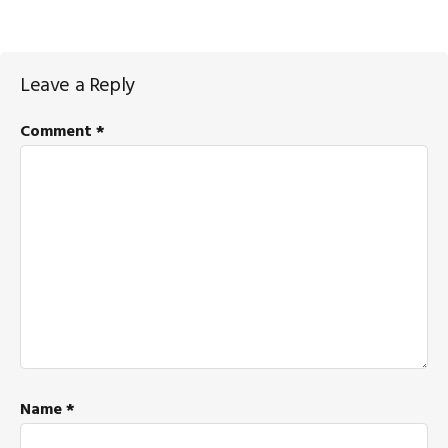
Reader
Leave a Reply
Interactions
Comment
*
Name
*