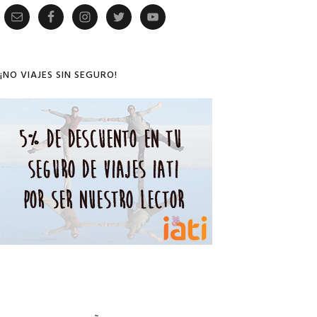
Primary
Sidebar
¡NO VIAJES SIN SEGURO!