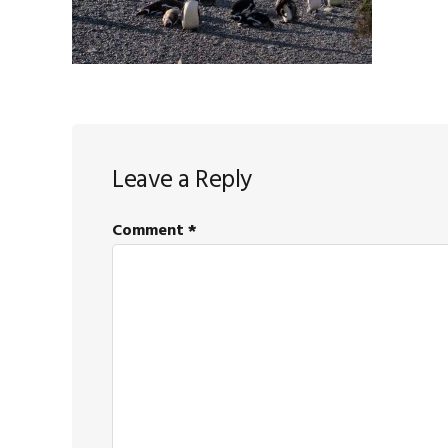
Reader
Leave a Reply
Interactions
Comment
*