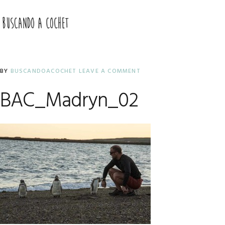
Skip
Skip
Skip
to
to
to
MENU
primary
main
primary
navigation
content
sidebar
BY
BUSCANDOACOCHET
LEAVE A COMMENT
BAC_Madryn_02