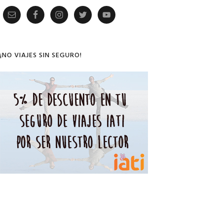
Primary
Sidebar
¡NO VIAJES SIN SEGURO!