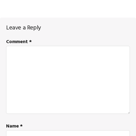
Reader
Leave a Reply
Interactions
Comment
*
Name
*